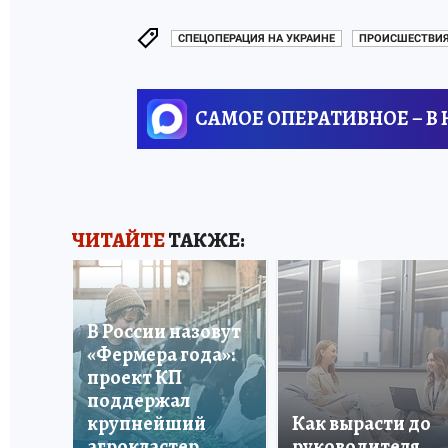
СПЕЦОПЕРАЦИЯ НА УКРАИНЕ
ПРОИСШЕСТВИЯ
САМОЕ ОПЕРАТИВНОЕ – В
ЧИТАЙТЕ
ТАКЖЕ:
В России назовут
«Фермера года»:
проект КП
поддержал
крупнейший
Как вырасти до
агрокластер
руководителя