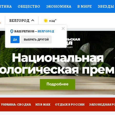
ИТИКА
ОБЩЕСТВО
ЭКОНОМИКА
В МИРЕ
ЗВЕЗДЫ
ЛУМНИСТЫ
ПРОИСШЕСТВИЯ
НАЦИОНАЛЬНЫЕ ПРОЕК
БЕЛГОРОД
+24
°
ВАШ РЕГИОН —
БЕЛГОРОД
Ы
ОТКРЫВАЕМ МИР
Я ЗНАЮ
СЕМЬЯ
ЖЕНСКИЕ СЕ
ДА
ВЫБРАТЬ ДРУГОЙ
ПРОМОКОДЫ
СЕРИАЛЫ
СПЕЦПРОЕКТЫ
ДЕФИЦИТ
ВИЗОР
КОЛЛЕКЦИИ
КОНКУРСЫ
РАБОТА У НАС
ГИ
НА САЙТЕ
УКРАИНА: СВОДКА
КП В МАХ
ОТДЫХ В РОССИИ
ЗАПОВЕДНАЯ Р