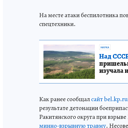
На месте атаки беспилотника по
спецтехники.
НАУКА
Над СССР
пришельце
изучала 
Как ранее сообщал
сайт bel.kp.ru
результате детонации боеприпас
Ракитянского округа при взрыве
минно-взрывную травму
. Несов