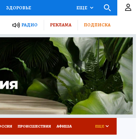
ЗДОРОВЬЕ
ЕЩЕ
ТЫ РОССИИ
РАДИО
РЕКЛАМА
ПОДПИСКА
КРЕТЫ
ПУТЕВОДИТЕЛЬ
 ЖЕЛЕЗА
ТУРИЗМ
Д ПОТРЕБИТЕЛЯ
ВСЕ О КП
ОССИЯ
ПРОИСШЕСТВИЯ
АФИША
ЕЩЕ