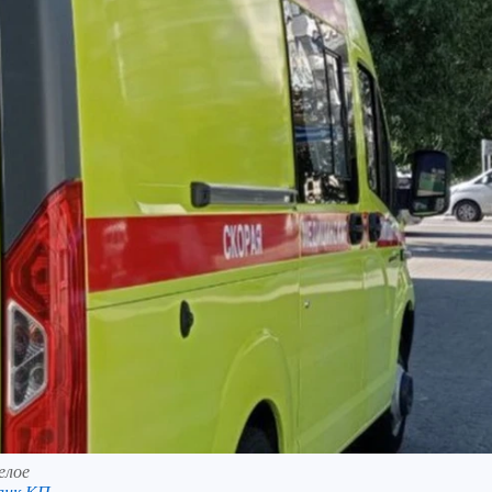
елое
анк КП