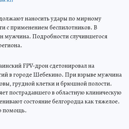
должают наносить удары по мирному
ти с применением беспилотников. В
ен мужчина. Подробности случившегося
региона.
инский FPV-дрон сдетонировал на
тий в городе Шебекино. При взрыве мужчина
овы, грудной клетки и брюшной полости.
яет пострадавшего в областную клиническую
енивают состояние белгородца как тяжелое.
ю помощь.