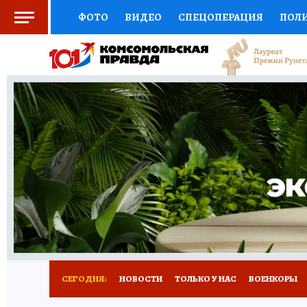
ФОТО
ВИДЕО
СПЕЦОПЕРАЦИЯ
ПОЛ
СОЦПОДДЕРЖКА
НАУКА
СПОРТ
КО
ВЫБОР ЭКСПЕРТОВ
ДОКТОР
ФИНАНС
КНИЖНАЯ ПОЛКА
ПРОГНОЗЫ НА СПОРТ
ПРЕСС-ЦЕНТР
НЕДВИЖИМОСТЬ
ТЕЛЕ
РАДИО КП
РЕКЛАМА
ТЕСТЫ
НОВОЕ 
СЕГОДНЯ:
НОВОСТИ
ТОЛЬКО У НАС
ВОЕНКОРЫ