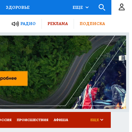
ЗДОРОВЬЕ
ЕЩЕ
ТЫ РОССИИ
РАДИО
РЕКЛАМА
ПОДПИСКА
КРЕТЫ
ПУТЕВОДИТЕЛЬ
 ЖЕЛЕЗА
ТУРИЗМ
Д ПОТРЕБИТЕЛЯ
ВСЕ О КП
ОССИЯ
ПРОИСШЕСТВИЯ
АФИША
ЕЩЕ