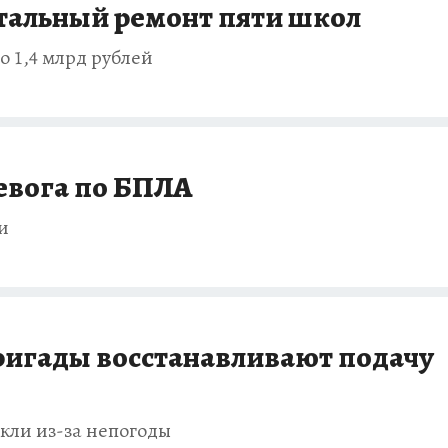
итальный ремонт пяти школ
 1,4 млрд рублей
евога по БПЛА
и
ригады восстанавливают подачу
икли из-за непогоды