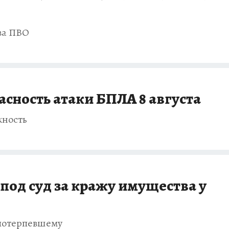
ва ПВО
асность атаки БПЛА 8 августа
жность
под суд за кражу имущества у
 потерпевшему