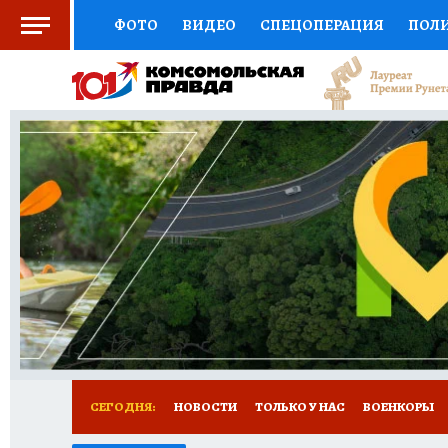
ФОТО
ВИДЕО
СПЕЦОПЕРАЦИЯ
ПОЛ
СОЦПОДДЕРЖКА
НАУКА
СПОРТ
КО
ВЫБОР ЭКСПЕРТОВ
ДОКТОР
ФИНАНС
КНИЖНАЯ ПОЛКА
ПРОГНОЗЫ НА СПОРТ
ПРЕСС-ЦЕНТР
НЕДВИЖИМОСТЬ
ТЕЛЕ
РАДИО КП
РЕКЛАМА
ТЕСТЫ
НОВОЕ 
СЕГОДНЯ:
НОВОСТИ
ТОЛЬКО У НАС
ВОЕНКОРЫ