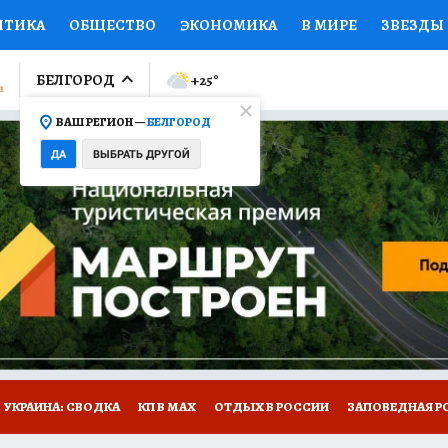
ИТИКА
ОБЩЕСТВО
ЭКОНОМИКА
В МИРЕ
ЗВЕЗДЫ
ЛУМНИСТЫ
ПРОИСШЕСТВИЯ
НАЦИОНАЛЬНЫЕ ПРОЕК
БЕЛГОРОД
+25
°
ВАШ РЕГИОН —
БЕЛГОРОД
Ы
ОТКРЫВАЕМ МИР
Я ЗНАЮ
СЕМЬЯ
ЖЕНСКИЕ СЕ
ДА
ВЫБРАТЬ ДРУГОЙ
ПРОМОКОДЫ
СЕРИАЛЫ
СПЕЦПРОЕКТЫ
ДЕФИЦИТ
ВИЗОР
КОЛЛЕКЦИИ
КОНКУРСЫ
РАБОТА У НАС
ГИ
НА САЙТЕ
УКРАИНА: СВОДКА
КП В МАХ
ОТДЫХ В РОССИИ
ЗАПОВЕДНАЯ Р