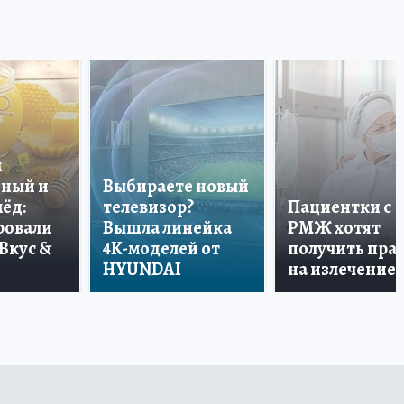
м
нный и
Выбираете новый
ёд:
телевизор?
Пациентки с
ровали
Вышла линейка
РМЖ хотят
Вкус &
4K-моделей от
получить пра
HYUNDAI
на излечение