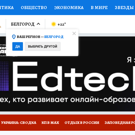
ИТИКА
ОБЩЕСТВО
ЭКОНОМИКА
В МИРЕ
ЗВЕЗДЫ
ЛУМНИСТЫ
ПРОИСШЕСТВИЯ
НАЦИОНАЛЬНЫЕ ПРОЕК
БЕЛГОРОД
+22
°
ВАШ РЕГИОН —
БЕЛГОРОД
Ы
ОТКРЫВАЕМ МИР
Я ЗНАЮ
СЕМЬЯ
ЖЕНСКИЕ СЕ
ДА
ВЫБРАТЬ ДРУГОЙ
ПРОМОКОДЫ
СЕРИАЛЫ
СПЕЦПРОЕКТЫ
ДЕФИЦИТ
ВИЗОР
КОЛЛЕКЦИИ
КОНКУРСЫ
РАБОТА У НАС
ГИ
НА САЙТЕ
УКРАИНА: СВОДКА
КП В МАХ
ОТДЫХ В РОССИИ
ЗАПОВЕДНАЯ Р