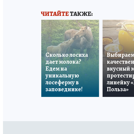
ЧИТАЙТЕ
ТАКЖЕ:
Сколько лосиха
Выбирае
дает молока?
качестве
Едем на
вкусный м
уникальную
протести
лосеферму в
линейку «
заповеднике!
Польза»