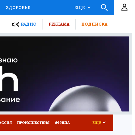
ЗДОРОВЬЕ
ЕЩЕ
ТЫ РОССИИ
РАДИО
РЕКЛАМА
ПОДПИСКА
КРЕТЫ
ПУТЕВОДИТЕЛЬ
 ЖЕЛЕЗА
ТУРИЗМ
Д ПОТРЕБИТЕЛЯ
ВСЕ О КП
ОССИЯ
ПРОИСШЕСТВИЯ
АФИША
ЕЩЕ