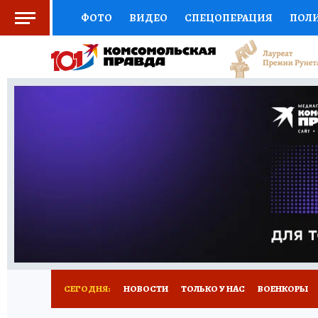
ФОТО
ВИДЕО
СПЕЦОПЕРАЦИЯ
ПОЛ
СОЦПОДДЕРЖКА
НАУКА
СПОРТ
КО
ВЫБОР ЭКСПЕРТОВ
ДОКТОР
ФИНАНС
КНИЖНАЯ ПОЛКА
ПРОГНОЗЫ НА СПОРТ
ПРЕСС-ЦЕНТР
НЕДВИЖИМОСТЬ
ТЕЛЕ
РАДИО КП
РЕКЛАМА
ТЕСТЫ
НОВОЕ 
СЕГОДНЯ:
НОВОСТИ
ТОЛЬКО У НАС
ВОЕНКОРЫ