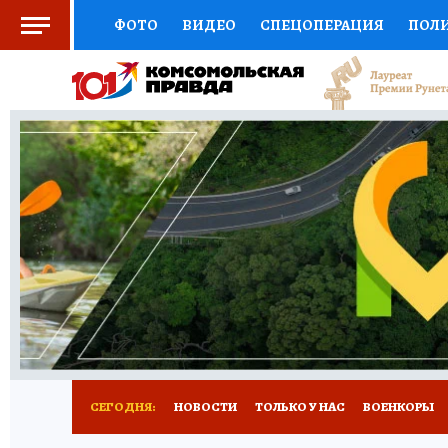
ФОТО
ВИДЕО
СПЕЦОПЕРАЦИЯ
ПОЛ
СОЦПОДДЕРЖКА
НАУКА
СПОРТ
КО
ВЫБОР ЭКСПЕРТОВ
ДОКТОР
ФИНАНС
КНИЖНАЯ ПОЛКА
ПРОГНОЗЫ НА СПОРТ
ПРЕСС-ЦЕНТР
НЕДВИЖИМОСТЬ
ТЕЛЕ
РАДИО КП
РЕКЛАМА
ТЕСТЫ
НОВОЕ 
СЕГОДНЯ:
НОВОСТИ
ТОЛЬКО У НАС
ВОЕНКОРЫ