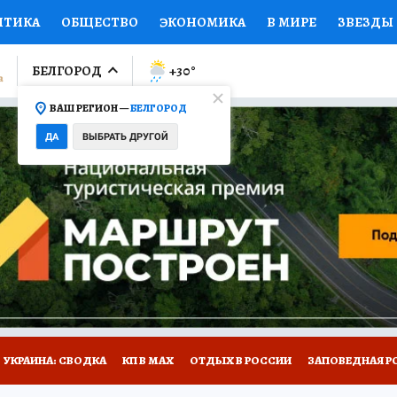
ИТИКА
ОБЩЕСТВО
ЭКОНОМИКА
В МИРЕ
ЗВЕЗДЫ
ЛУМНИСТЫ
ПРОИСШЕСТВИЯ
НАЦИОНАЛЬНЫЕ ПРОЕК
БЕЛГОРОД
+30
°
ВАШ РЕГИОН —
БЕЛГОРОД
Ы
ОТКРЫВАЕМ МИР
Я ЗНАЮ
СЕМЬЯ
ЖЕНСКИЕ СЕ
ДА
ВЫБРАТЬ ДРУГОЙ
ПРОМОКОДЫ
СЕРИАЛЫ
СПЕЦПРОЕКТЫ
ДЕФИЦИТ
ВИЗОР
КОЛЛЕКЦИИ
КОНКУРСЫ
РАБОТА У НАС
ГИ
НА САЙТЕ
УКРАИНА: СВОДКА
КП В МАХ
ОТДЫХ В РОССИИ
ЗАПОВЕДНАЯ Р