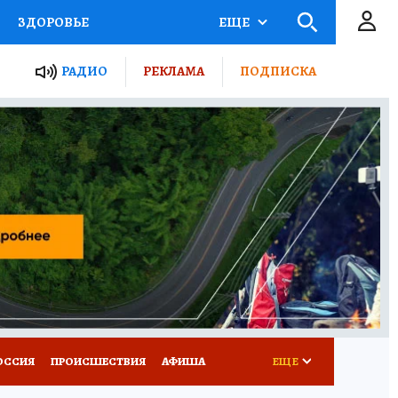
ЗДОРОВЬЕ
ЕЩЕ
ТЫ РОССИИ
РАДИО
РЕКЛАМА
ПОДПИСКА
КРЕТЫ
ПУТЕВОДИТЕЛЬ
 ЖЕЛЕЗА
ТУРИЗМ
Д ПОТРЕБИТЕЛЯ
ВСЕ О КП
ОССИЯ
ПРОИСШЕСТВИЯ
АФИША
ЕЩЕ