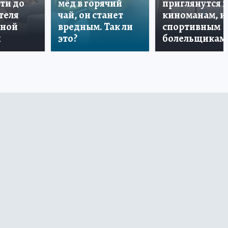
ти до
мёд в горячий
приглянутся 
теля
чай, он станет
киноманам, и
дной
вредным. Так ли
спортивным
и
это?
болельщикам