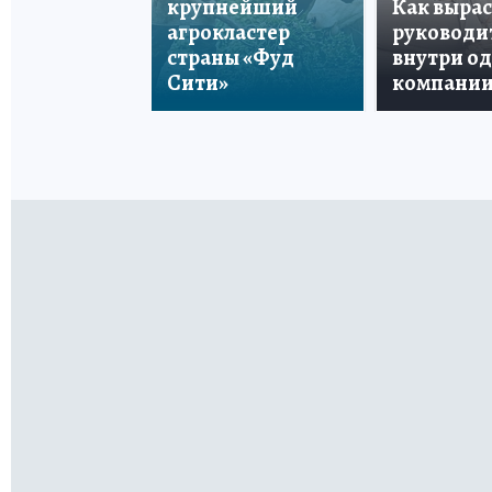
крупнейший
Как вырас
агрокластер
руководи
страны «Фуд
внутри о
Сити»
компани