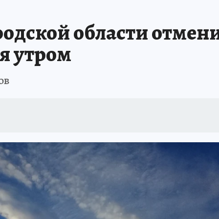
родской области отмен
я утром
ов