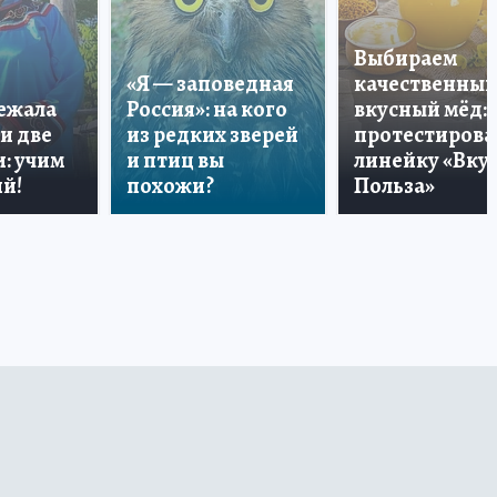
Выбираем
«Я — заповедная
качественный
лежала
Россия»: на кого
вкусный мёд:
и две
из редких зверей
протестирова
: учим
и птиц вы
линейку «Вкус
й!
похожи?
Польза»