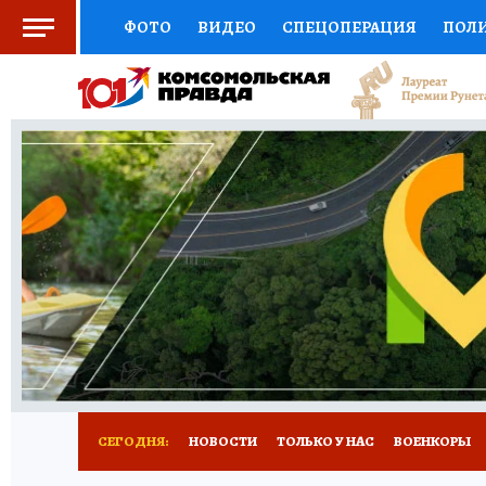
ФОТО
ВИДЕО
СПЕЦОПЕРАЦИЯ
ПОЛ
СОЦПОДДЕРЖКА
НАУКА
СПОРТ
КО
ВЫБОР ЭКСПЕРТОВ
ДОКТОР
ФИНАНС
КНИЖНАЯ ПОЛКА
ПРОГНОЗЫ НА СПОРТ
ПРЕСС-ЦЕНТР
НЕДВИЖИМОСТЬ
ТЕЛЕ
РАДИО КП
РЕКЛАМА
ТЕСТЫ
НОВОЕ 
СЕГОДНЯ:
НОВОСТИ
ТОЛЬКО У НАС
ВОЕНКОРЫ