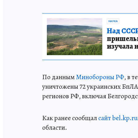
НАУКА
Над СССР
пришельце
изучала 
По данным
Минобороны РФ
, в 
уничтожены 72 украинских БпЛА
регионов РФ, включая Белгородс
Как ранее сообщал
сайт bel.kp.ru
области.