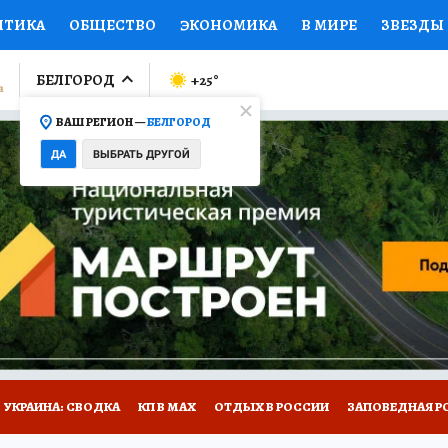
ИТИКА
ОБЩЕСТВО
ЭКОНОМИКА
В МИРЕ
ЗВЕЗДЫ
ЛУМНИСТЫ
ПРОИСШЕСТВИЯ
НАЦИОНАЛЬНЫЕ ПРОЕК
БЕЛГОРОД
+25
°
ВАШ РЕГИОН —
БЕЛГОРОД
Ы
ОТКРЫВАЕМ МИР
Я ЗНАЮ
СЕМЬЯ
ЖЕНСКИЕ СЕ
ДА
ВЫБРАТЬ ДРУГОЙ
ПРОМОКОДЫ
СЕРИАЛЫ
СПЕЦПРОЕКТЫ
ДЕФИЦИТ
ВИЗОР
КОЛЛЕКЦИИ
КОНКУРСЫ
РАБОТА У НАС
ГИ
НА САЙТЕ
УКРАИНА: СВОДКА
КП В МАХ
ОТДЫХ В РОССИИ
ЗАПОВЕДНАЯ Р