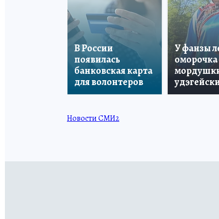
В России
У фанзы 
появилась
оморочка 
банковская карта
мордушки
для волонтеров
удэгейски
Новости СМИ2