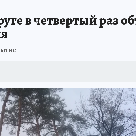
уге в четвертый раз о
ня
рытие