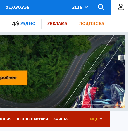
ЗДОРОВЬЕ
ЕЩЕ
ТЫ РОССИИ
РАДИО
РЕКЛАМА
ПОДПИСКА
КРЕТЫ
ПУТЕВОДИТЕЛЬ
 ЖЕЛЕЗА
ТУРИЗМ
Д ПОТРЕБИТЕЛЯ
ВСЕ О КП
ОССИЯ
ПРОИСШЕСТВИЯ
АФИША
ЕЩЕ