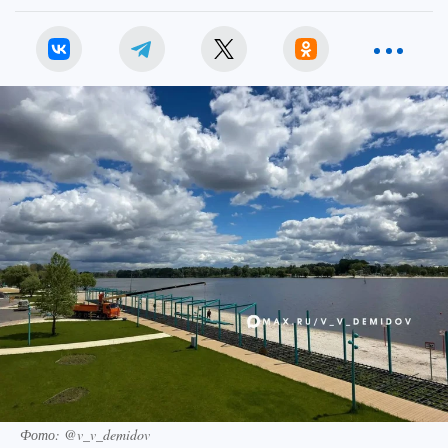
Фото: @v_v_demidov