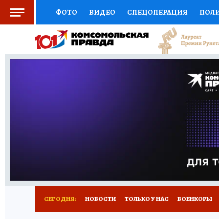
ФОТО
ВИДЕО
СПЕЦОПЕРАЦИЯ
ПОЛ
СОЦПОДДЕРЖКА
НАУКА
СПОРТ
КО
ВЫБОР ЭКСПЕРТОВ
ДОКТОР
ФИНАНС
КНИЖНАЯ ПОЛКА
ПРОГНОЗЫ НА СПОРТ
ПРЕСС-ЦЕНТР
НЕДВИЖИМОСТЬ
ТЕЛЕ
РАДИО КП
РЕКЛАМА
ТЕСТЫ
НОВОЕ 
СЕГОДНЯ:
НОВОСТИ
ТОЛЬКО У НАС
ВОЕНКОРЫ