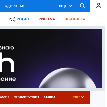
ЗДОРОВЬЕ
ЕЩЕ
ТЫ РОССИИ
РАДИО
РЕКЛАМА
ПОДПИСКА
КРЕТЫ
ПУТЕВОДИТЕЛЬ
 ЖЕЛЕЗА
ТУРИЗМ
Д ПОТРЕБИТЕЛЯ
ВСЕ О КП
ОССИЯ
ПРОИСШЕСТВИЯ
АФИША
ЕЩЕ