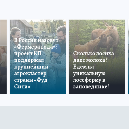
В России назовут
«Фермера года»:
проект КП
Сколько лосиха
поддержал
дает молока?
крупнейший
Едем на
ы
агрокластер
уникальную
страны «Фуд
лосеферму в
Сити»
заповеднике!