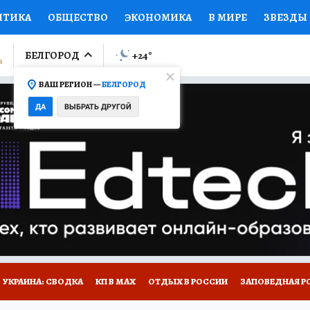
ИТИКА
ОБЩЕСТВО
ЭКОНОМИКА
В МИРЕ
ЗВЕЗДЫ
ЛУМНИСТЫ
ПРОИСШЕСТВИЯ
НАЦИОНАЛЬНЫЕ ПРОЕК
БЕЛГОРОД
+24
°
ВАШ РЕГИОН —
БЕЛГОРОД
Ы
ОТКРЫВАЕМ МИР
Я ЗНАЮ
СЕМЬЯ
ЖЕНСКИЕ СЕ
ДА
ВЫБРАТЬ ДРУГОЙ
ПРОМОКОДЫ
СЕРИАЛЫ
СПЕЦПРОЕКТЫ
ДЕФИЦИТ
ВИЗОР
КОЛЛЕКЦИИ
КОНКУРСЫ
РАБОТА У НАС
ГИ
НА САЙТЕ
УКРАИНА: СВОДКА
КП В МАХ
ОТДЫХ В РОССИИ
ЗАПОВЕДНАЯ Р