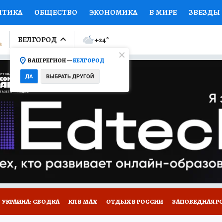
ИТИКА
ОБЩЕСТВО
ЭКОНОМИКА
В МИРЕ
ЗВЕЗДЫ
ЛУМНИСТЫ
ПРОИСШЕСТВИЯ
НАЦИОНАЛЬНЫЕ ПРОЕК
БЕЛГОРОД
+24
°
ВАШ РЕГИОН —
БЕЛГОРОД
Ы
ОТКРЫВАЕМ МИР
Я ЗНАЮ
СЕМЬЯ
ЖЕНСКИЕ СЕ
ДА
ВЫБРАТЬ ДРУГОЙ
ПРОМОКОДЫ
СЕРИАЛЫ
СПЕЦПРОЕКТЫ
ДЕФИЦИТ
ВИЗОР
КОЛЛЕКЦИИ
КОНКУРСЫ
РАБОТА У НАС
ГИ
НА САЙТЕ
УКРАИНА: СВОДКА
КП В МАХ
ОТДЫХ В РОССИИ
ЗАПОВЕДНАЯ Р