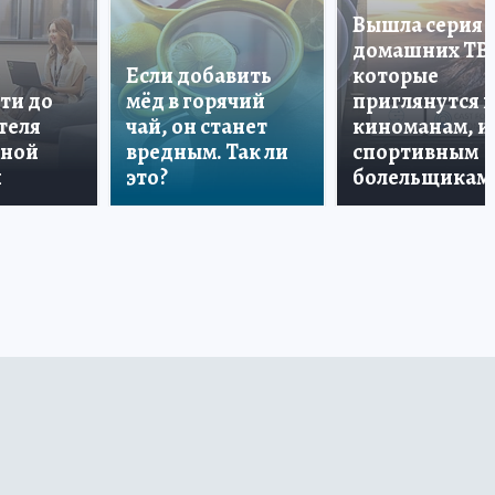
Вышла серия
домашних ТВ
Если добавить
которые
ти до
мёд в горячий
приглянутся 
теля
чай, он станет
киноманам, и
дной
вредным. Так ли
спортивным
и
это?
болельщикам