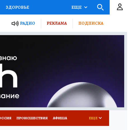
ЗДОРОВЬЕ
ЕЩЕ
ТЫ РОССИИ
РАДИО
РЕКЛАМА
ПОДПИСКА
КРЕТЫ
ПУТЕВОДИТЕЛЬ
 ЖЕЛЕЗА
ТУРИЗМ
Д ПОТРЕБИТЕЛЯ
ВСЕ О КП
ОССИЯ
ПРОИСШЕСТВИЯ
АФИША
ЕЩЕ