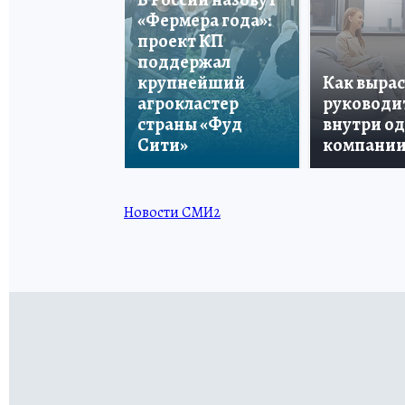
«Фермера года»:
проект КП
поддержал
крупнейший
Как вырас
агрокластер
руководи
страны «Фуд
внутри о
Сити»
компани
Новости СМИ2