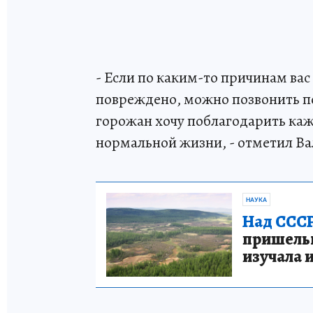
- Если по каким-то причинам вас
повреждено, можно позвонить по 
горожан хочу поблагодарить кажд
нормальной жизни, - отметил В
НАУКА
Над СССР
пришельце
изучала 