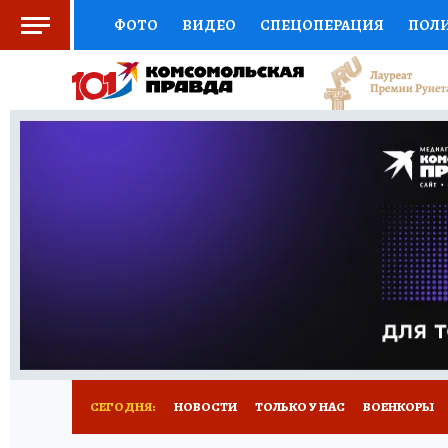
ФОТО
ВИДЕО
СПЕЦОПЕРАЦИЯ
ПОЛ
СОЦПОДДЕРЖКА
НАУКА
СПОРТ
КО
ВЫБОР ЭКСПЕРТОВ
ДОКТОР
ФИНАНС
КНИЖНАЯ ПОЛКА
ПРОГНОЗЫ НА СПОРТ
ПРЕСС-ЦЕНТР
НЕДВИЖИМОСТЬ
ТЕЛЕ
РАДИО КП
РЕКЛАМА
ТЕСТЫ
НОВОЕ 
СЕГОДНЯ:
НОВОСТИ
ТОЛЬКО У НАС
ВОЕНКОРЫ