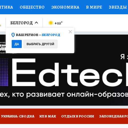
ИТИКА
ОБЩЕСТВО
ЭКОНОМИКА
В МИРЕ
ЗВЕЗДЫ
ЛУМНИСТЫ
ПРОИСШЕСТВИЯ
НАЦИОНАЛЬНЫЕ ПРОЕК
БЕЛГОРОД
+22
°
ВАШ РЕГИОН —
БЕЛГОРОД
Ы
ОТКРЫВАЕМ МИР
Я ЗНАЮ
СЕМЬЯ
ЖЕНСКИЕ СЕ
ДА
ВЫБРАТЬ ДРУГОЙ
ПРОМОКОДЫ
СЕРИАЛЫ
СПЕЦПРОЕКТЫ
ДЕФИЦИТ
ВИЗОР
КОЛЛЕКЦИИ
КОНКУРСЫ
РАБОТА У НАС
ГИ
НА САЙТЕ
УКРАИНА: СВОДКА
КП В МАХ
ОТДЫХ В РОССИИ
ЗАПОВЕДНАЯ Р