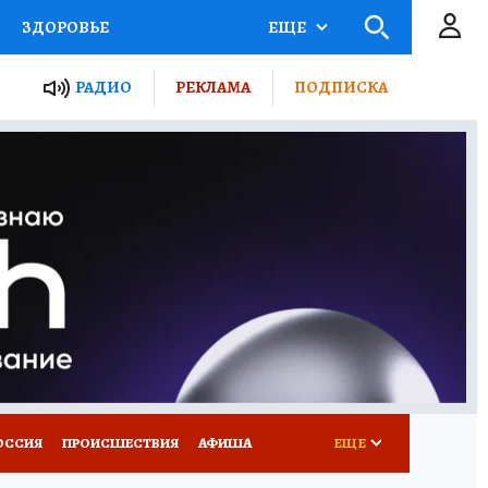
ЗДОРОВЬЕ
ЕЩЕ
ТЫ РОССИИ
РАДИО
РЕКЛАМА
ПОДПИСКА
КРЕТЫ
ПУТЕВОДИТЕЛЬ
 ЖЕЛЕЗА
ТУРИЗМ
Д ПОТРЕБИТЕЛЯ
ВСЕ О КП
ОССИЯ
ПРОИСШЕСТВИЯ
АФИША
ЕЩЕ