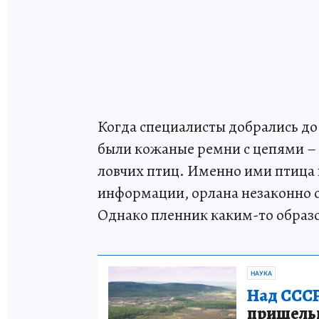
Когда специалисты добрались до
были кожаные ремни с цепями –
ловчих птиц. Именно ими птица 
информации, орлана незаконно о
Однако пленник каким-то образо
НАУКА
Над СССР
пришельце