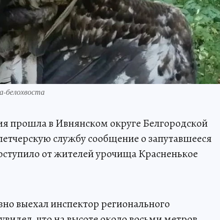
на-белохвоста
ия прошла в Ивнянском округе Белгородской
петчерскую службу сообщение о запутавшееся
оступило от жителей урочища Красненькое
вно выехал инспектор регионального
увидел, что на высоте около восьми метров