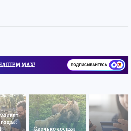
 НАШЕМ MAX!
ПОДПИСЫВАЙТЕСЬ
назовут
года»:
П
Сколько лосиха