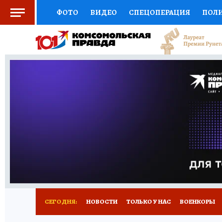
ФОТО
ВИДЕО
СПЕЦОПЕРАЦИЯ
ПОЛ
СОЦПОДДЕРЖКА
НАУКА
СПОРТ
КО
ВЫБОР ЭКСПЕРТОВ
ДОКТОР
ФИНАНС
КНИЖНАЯ ПОЛКА
ПРОГНОЗЫ НА СПОРТ
ПРЕСС-ЦЕНТР
НЕДВИЖИМОСТЬ
ТЕЛЕ
РАДИО КП
РЕКЛАМА
ТЕСТЫ
НОВОЕ 
СЕГОДНЯ:
НОВОСТИ
ТОЛЬКО У НАС
ВОЕНКОРЫ