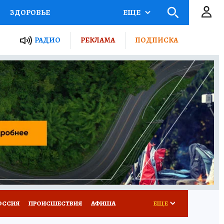
ЗДОРОВЬЕ
ЕЩЕ
ТЫ РОССИИ
РАДИО
РЕКЛАМА
ПОДПИСКА
КРЕТЫ
ПУТЕВОДИТЕЛЬ
 ЖЕЛЕЗА
ТУРИЗМ
Д ПОТРЕБИТЕЛЯ
ВСЕ О КП
ОССИЯ
ПРОИСШЕСТВИЯ
АФИША
ЕЩЕ