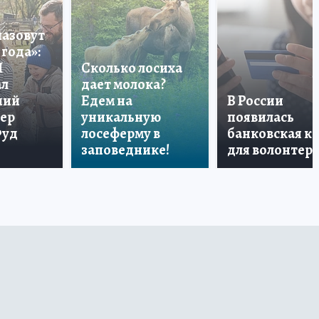
назовут
года»:
П
Сколько лосиха
ал
дает молока?
ший
Едем на
В России
тер
уникальную
появилась
Фуд
лосеферму в
банковская к
заповеднике!
для волонтер