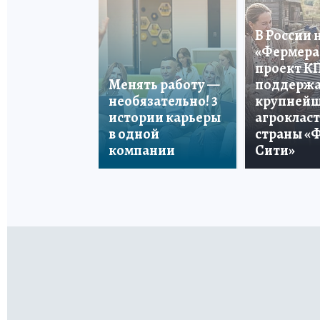
В России 
«Фермера 
проект К
Менять работу —
поддерж
необязательно! 3
крупней
истории карьеры
агроклас
в одной
страны «
компании
Сити»