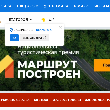
ИТИКА
ОБЩЕСТВО
ЭКОНОМИКА
В МИРЕ
ЗВЕЗДЫ
ЛУМНИСТЫ
ПРОИСШЕСТВИЯ
НАЦИОНАЛЬНЫЕ ПРОЕК
БЕЛГОРОД
+29
°
ВАШ РЕГИОН —
БЕЛГОРОД
Ы
ОТКРЫВАЕМ МИР
Я ЗНАЮ
СЕМЬЯ
ЖЕНСКИЕ СЕ
ДА
ВЫБРАТЬ ДРУГОЙ
ПРОМОКОДЫ
СЕРИАЛЫ
СПЕЦПРОЕКТЫ
ДЕФИЦИТ
ВИЗОР
КОЛЛЕКЦИИ
КОНКУРСЫ
РАБОТА У НАС
ГИ
НА САЙТЕ
УКРАИНА: СВОДКА
КП В МАХ
ОТДЫХ В РОССИИ
ЗАПОВЕДНАЯ Р