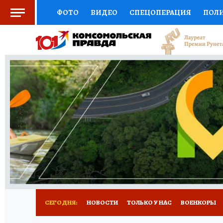
ФОТО
ВИДЕО
СПЕЦОПЕРАЦИЯ
ПОЛ
СОЦПОДДЕРЖКА
НАУКА
СПОРТ
КО
ВЫБОР ЭКСПЕРТОВ
ДОКТОР
ФИНАНС
КНИЖНАЯ ПОЛКА
ПРОГНОЗЫ НА СПОРТ
ПРЕСС-ЦЕНТР
НЕДВИЖИМОСТЬ
ТЕЛЕ
РАДИО КП
РЕКЛАМА
ТЕСТЫ
НОВОЕ 
СЕГОДНЯ:
НОВОСТИ
ТОЛЬКО У НАС
ВОЕНКОРЫ