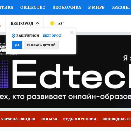
ИТИКА
ОБЩЕСТВО
ЭКОНОМИКА
В МИРЕ
ЗВЕЗДЫ
ЛУМНИСТЫ
ПРОИСШЕСТВИЯ
НАЦИОНАЛЬНЫЕ ПРОЕК
БЕЛГОРОД
+28
°
ВАШ РЕГИОН —
БЕЛГОРОД
Ы
ОТКРЫВАЕМ МИР
Я ЗНАЮ
СЕМЬЯ
ЖЕНСКИЕ СЕ
ДА
ВЫБРАТЬ ДРУГОЙ
ПРОМОКОДЫ
СЕРИАЛЫ
СПЕЦПРОЕКТЫ
ДЕФИЦИТ
ВИЗОР
КОЛЛЕКЦИИ
КОНКУРСЫ
РАБОТА У НАС
ГИ
НА САЙТЕ
УКРАИНА: СВОДКА
КП В МАХ
ОТДЫХ В РОССИИ
ЗАПОВЕДНАЯ Р