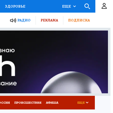
ЗДОРОВЬЕ
ЕЩЕ
ТЫ РОССИИ
РАДИО
РЕКЛАМА
ПОДПИСКА
КРЕТЫ
ПУТЕВОДИТЕЛЬ
 ЖЕЛЕЗА
ТУРИЗМ
Д ПОТРЕБИТЕЛЯ
ВСЕ О КП
ОССИЯ
ПРОИСШЕСТВИЯ
АФИША
ЕЩЕ