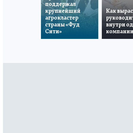
поддержал
крупнейший
Как вырас
агрокластер
руководи
страны «Фуд
внутри о
Сити»
компани