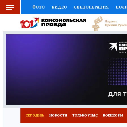
ФОТО
ВИДЕО
СПЕЦОПЕРАЦИЯ
ПОЛ
СОЦПОДДЕРЖКА
НАУКА
СПОРТ
КО
ВЫБОР ЭКСПЕРТОВ
ДОКТОР
ФИНАНС
КНИЖНАЯ ПОЛКА
ПРОГНОЗЫ НА СПОРТ
ПРЕСС-ЦЕНТР
НЕДВИЖИМОСТЬ
ТЕЛЕ
РАДИО КП
РЕКЛАМА
ТЕСТЫ
НОВОЕ 
СЕГОДНЯ:
НОВОСТИ
ТОЛЬКО У НАС
ВОЕНКОРЫ