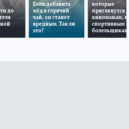
Если добавить
которые
ти до
мёд в горячий
приглянутся 
теля
чай, он станет
киноманам, и
дной
вредным. Так ли
спортивным
и
это?
болельщикам