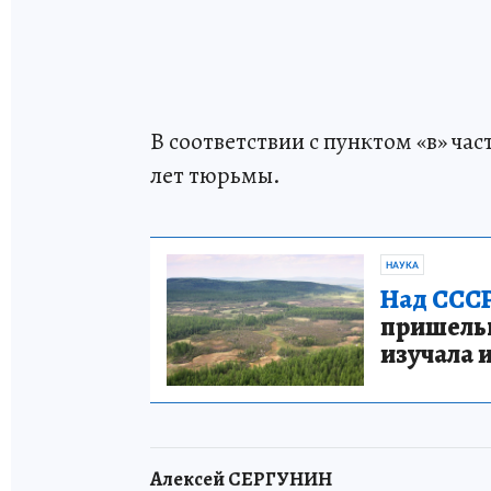
В соответствии с пунктом «в» час
лет тюрьмы.
НАУКА
Над СССР
пришельце
изучала 
Алексей СЕРГУНИН