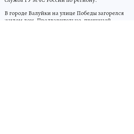
В городе Валуйки на улице Победы загорелся
жилом дом. Предварительно, причиной
происшествия стало нарушение правил
пожарной безопасности при эксплуатации
газового оборудования. В городе Старый Оскол
на улице Вагонная в неэксплуатируемом
здании вспыхнул мусор. Предполагаемая
причина пожара - внесённый источник
зажигания. В городе Губкин во 2-ом Логовом
переулке воспламенился сарай. В настоящее
время причина пожара устанавливается.