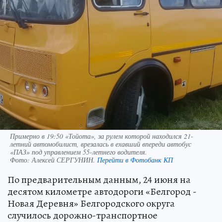
Примерно в 19:50 «Тойота», за рулем которой находился 21-
летний автомобилист, врезалась в ехавший впереди автобус
«ПАЗ» под управлением 55-летнего водителя.
Фото:
Алексей СЕРГУНИН.
Перейти в Фотобанк КП
По предварительным данным, 24 июня на
десятом километре автодороги «Белгород -
Новая Деревня» Белгородского округа
случилось дорожно-транспортное