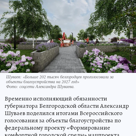
Шуваев: «Больше 202 тысяч белгородцев проголосовали за
объекты благоустройства на 2027 год»
Фото:
соцсети Александра Шуваева.
Временно исполняющий обязанности
губернатора Белгородской области Александр
Шуваев поделился итогами Всероссийского
голосования за объекты благоустройства по
федеральному проекту «Формирование
комфортной городской среды» нацпроекта