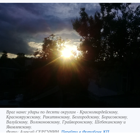
Враг нанес удары по десяти округам - Красногвардейскому,
Краснояружскому, Ракитянскому, Белгородскому, Борисовскому,
Валуйскому, Волоконовскому, Грайворонскому, Шебекинскому и
Яковлевскому.
Фото:
Алексей СЕРГУНИН.
Перейти в Фотобанк КП