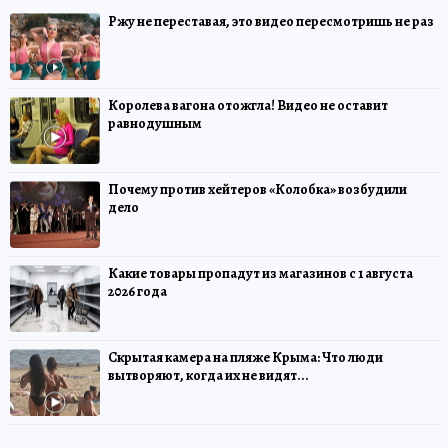
Ржу не переставая, это видео пересмотришь не раз
Королева вагона отожгла! Видео не оставит
равнодушным
Почему против хейтеров «Колобка» возбудили
дело
Какие товары пропадут из магазинов с 1 августа
2026 года
Скрытая камера на пляже Крыма: Что люди
вытворяют, когда их не видят...