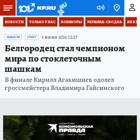
НОВОСТИ
ТОЛЬКО У НАС
ВОЕНКОРЫ
УКРАИНА: СВОДКА
КП В М
1 июня 2026 12:27
НОВОСТИ
СПОРТ
Белгородец стал чемпионом
мира по стоклеточным
шашкам
В финале Кирилл Агакишиев одолел
гроссмейстера Владимира Гайсинского