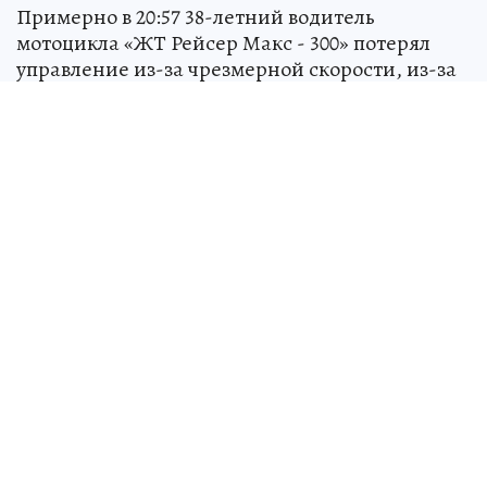
Примерно в 20:57 38-летний водитель
мотоцикла «ЖТ Рейсер Макс - 300» потерял
управление из-за чрезмерной скорости, из-за
чего транспортное средство слетело с дороги,
врезавшись в дерево. В результате аварии
мотоциклист от полученных травм скончался
на месте происшествия.