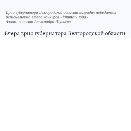
Врио губернатора Белгородской области наградил победителя
регионального этапа конкурса «Учитель года»
Фото:
соцсети Александра Шуваева.
Вчера врио губернатора Белгородской области
наградил финалистов и победителя
регионального этапа Всероссийского конкурса
«Учитель года России» 2026 года. Участие в
конкурсе приняли педагоги со всей области.
Первое место занял Андрей Дронов, учитель
математики школы № 3 с углубленным
изучением отдельных предметов города
Строителя.
Александр Шуваев вручил победителю
сертификат на 1 миллион рублей и символ
конкурса – большого «Пеликана». Врио главы
региона поблагодарил педагога за работу и
пожелал успехов в финале конкурса – Андрей