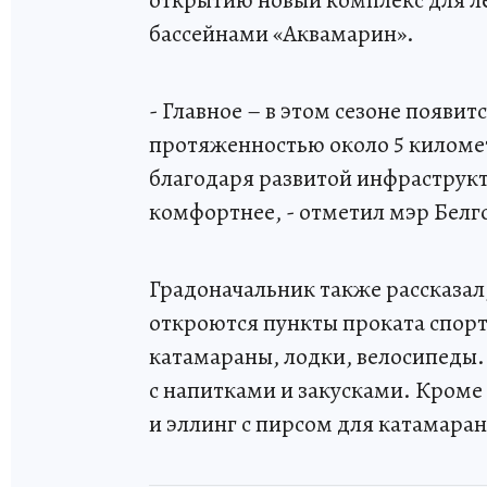
открытию новый комплекс для л
бассейнами «Аквамарин».
- Главное – в этом сезоне появ
протяженностью около 5 километ
благодаря развитой инфраструкт
комфортнее, - отметил мэр Бел
Градоначальник также рассказал,
откроются пункты проката спорт
катамараны, лодки, велосипеды.
с напитками и закусками. Кроме
и эллинг с пирсом для катамаран