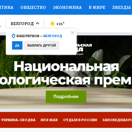
ИТИКА
ОБЩЕСТВО
ЭКОНОМИКА
В МИРЕ
ЗВЕЗДЫ
ЛУМНИСТЫ
ПРОИСШЕСТВИЯ
НАЦИОНАЛЬНЫЕ ПРОЕК
БЕЛГОРОД
+35
°
ВАШ РЕГИОН —
БЕЛГОРОД
Ы
ОТКРЫВАЕМ МИР
Я ЗНАЮ
СЕМЬЯ
ЖЕНСКИЕ СЕ
ДА
ВЫБРАТЬ ДРУГОЙ
ПРОМОКОДЫ
СЕРИАЛЫ
СПЕЦПРОЕКТЫ
ДЕФИЦИТ
ВИЗОР
КОЛЛЕКЦИИ
КОНКУРСЫ
РАБОТА У НАС
ГИ
НА САЙТЕ
УКРАИНА: СВОДКА
КП В МАХ
ОТДЫХ В РОССИИ
ЗАПОВЕДНАЯ Р