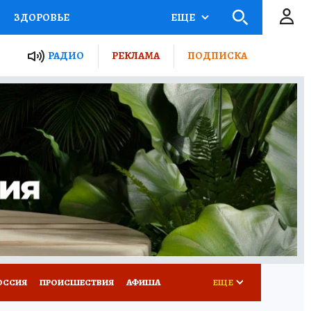
ЗДОРОВЬЕ
ЕЩЕ
ТЫ РОССИИ
РАДИО
РЕКЛАМА
ПОДПИСКА
КРЕТЫ
ПУТЕВОДИТЕЛЬ
 ЖЕЛЕЗА
ТУРИЗМ
Д ПОТРЕБИТЕЛЯ
ВСЕ О КП
ОССИЯ
ПРОИСШЕСТВИЯ
АФИША
ЕЩЕ