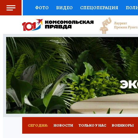
ФОТО
ВИДЕО
СПЕЦОПЕРАЦИЯ
ПОЛ
СОЦПОДДЕРЖКА
НАУКА
СПОРТ
КО
ВЫБОР ЭКСПЕРТОВ
ДОКТОР
ФИНАНС
КНИЖНАЯ ПОЛКА
ПРОГНОЗЫ НА СПОРТ
ПРЕСС-ЦЕНТР
НЕДВИЖИМОСТЬ
ТЕЛЕ
РАДИО КП
РЕКЛАМА
ТЕСТЫ
НОВОЕ 
СЕГОДНЯ:
НОВОСТИ
ТОЛЬКО У НАС
ВОЕНКОРЫ