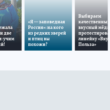
Выбираем
«Я — заповедная
качественный
лежала
Россия»: на кого
вкусный мёд:
и две
из редких зверей
протестирова
: учим
и птиц вы
линейку «Вкус
й!
похожи?
Польза»