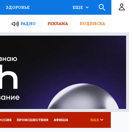
ЗДОРОВЬЕ
ЕЩЕ
ТЫ РОССИИ
РАДИО
РЕКЛАМА
ПОДПИСКА
КРЕТЫ
ПУТЕВОДИТЕЛЬ
 ЖЕЛЕЗА
ТУРИЗМ
Д ПОТРЕБИТЕЛЯ
ВСЕ О КП
ОССИЯ
ПРОИСШЕСТВИЯ
АФИША
ЕЩЕ