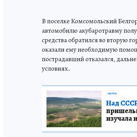
В поселке Комсомольский Белгор
автомобилю акубаротравму полу
средства обратился во вторую го
оказали ему необходимую помо
пострадавший отказался, дальн
условиях.
НАУКА
Над СССР
пришельце
изучала 