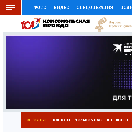
ФОТО
ВИДЕО
СПЕЦОПЕРАЦИЯ
ПОЛ
СОЦПОДДЕРЖКА
НАУКА
СПОРТ
КО
ВЫБОР ЭКСПЕРТОВ
ДОКТОР
ФИНАНС
КНИЖНАЯ ПОЛКА
ПРОГНОЗЫ НА СПОРТ
ПРЕСС-ЦЕНТР
НЕДВИЖИМОСТЬ
ТЕЛЕ
РАДИО КП
РЕКЛАМА
ТЕСТЫ
НОВОЕ 
СЕГОДНЯ:
НОВОСТИ
ТОЛЬКО У НАС
ВОЕНКОРЫ