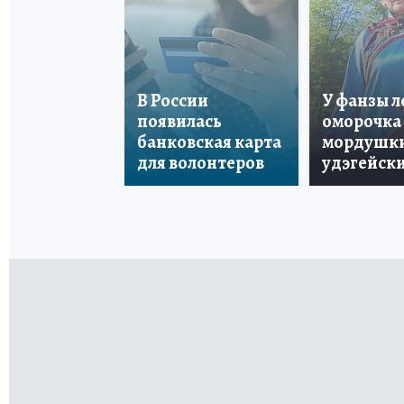
В России
У фанзы 
появилась
оморочка 
банковская карта
мордушки
для волонтеров
удэгейски