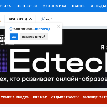
ИТИКА
ОБЩЕСТВО
ЭКОНОМИКА
В МИРЕ
ЗВЕЗДЫ
ЛУМНИСТЫ
ПРОИСШЕСТВИЯ
НАЦИОНАЛЬНЫЕ ПРОЕК
БЕЛГОРОД
+21
°
ВАШ РЕГИОН —
БЕЛГОРОД
Ы
ОТКРЫВАЕМ МИР
Я ЗНАЮ
СЕМЬЯ
ЖЕНСКИЕ СЕ
ДА
ВЫБРАТЬ ДРУГОЙ
ПРОМОКОДЫ
СЕРИАЛЫ
СПЕЦПРОЕКТЫ
ДЕФИЦИТ
ВИЗОР
КОЛЛЕКЦИИ
КОНКУРСЫ
РАБОТА У НАС
ГИ
НА САЙТЕ
УКРАИНА: СВОДКА
КП В МАХ
ОТДЫХ В РОССИИ
ЗАПОВЕДНАЯ Р