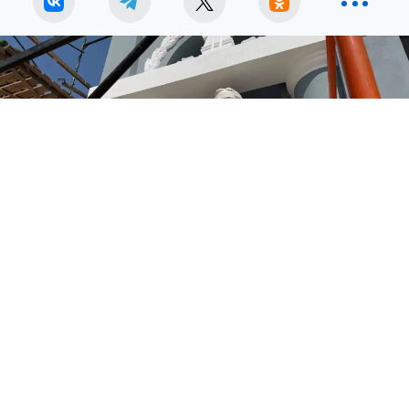
Фото: @beladm31
В Белгороде масштабную реконструкцию
Центрального парка им. Ленина планируют
полностью завершить к его 70-летнему