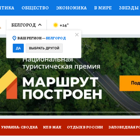
ИТИКА
ОБЩЕСТВО
ЭКОНОМИКА
В МИРЕ
ЗВЕЗДЫ
ЛУМНИСТЫ
ПРОИСШЕСТВИЯ
НАЦИОНАЛЬНЫЕ ПРОЕК
БЕЛГОРОД
+24
°
ВАШ РЕГИОН —
БЕЛГОРОД
Ы
ОТКРЫВАЕМ МИР
Я ЗНАЮ
СЕМЬЯ
ЖЕНСКИЕ СЕ
ДА
ВЫБРАТЬ ДРУГОЙ
ПРОМОКОДЫ
СЕРИАЛЫ
СПЕЦПРОЕКТЫ
ДЕФИЦИТ
ВИЗОР
КОЛЛЕКЦИИ
КОНКУРСЫ
РАБОТА У НАС
ГИ
НА САЙТЕ
УКРАИНА: СВОДКА
КП В МАХ
ОТДЫХ В РОССИИ
ЗАПОВЕДНАЯ Р