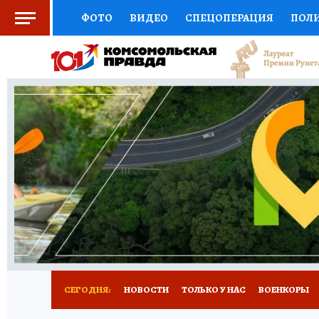
ФОТО
ВИДЕО
СПЕЦОПЕРАЦИЯ
ПОЛ
СОЦПОДДЕРЖКА
НАУКА
СПОРТ
КО
ВЫБОР ЭКСПЕРТОВ
ДОКТОР
ФИНАНС
КНИЖНАЯ ПОЛКА
ПРОГНОЗЫ НА СПОРТ
ПРЕСС-ЦЕНТР
НЕДВИЖИМОСТЬ
ТЕЛЕ
РАДИО КП
РЕКЛАМА
ТЕСТЫ
НОВОЕ 
СЕГОДНЯ:
НОВОСТИ
ТОЛЬКО У НАС
ВОЕНКОРЫ