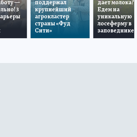
аботу —
поддержал
дает молока?
льно! 3
крупнейший
Едем на
карьеры
агрокластер
уникальную
страны «Фуд
лосеферму в
и
Сити»
заповеднике!