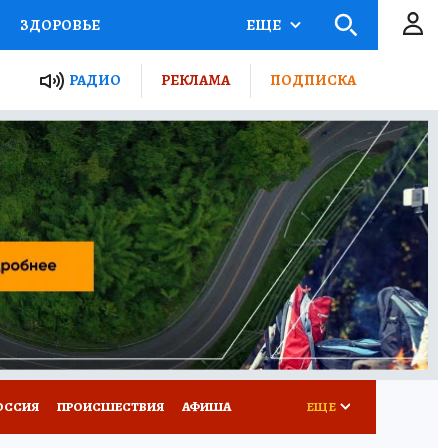
ЗДОРОВЬЕ
ЕЩЕ
ТЫ РОССИИ
РАДИО
РЕКЛАМА
ПОДПИСКА
КРЕТЫ
ПУТЕВОДИТЕЛЬ
 ЖЕЛЕЗА
ТУРИЗМ
Д ПОТРЕБИТЕЛЯ
ВСЕ О КП
ОССИЯ
ПРОИСШЕСТВИЯ
АФИША
ЕЩЕ