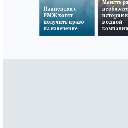
Менять р
Пациентки с
необязате
РМЖ хотят
истории 
получить право
в одной
на излечение
компани