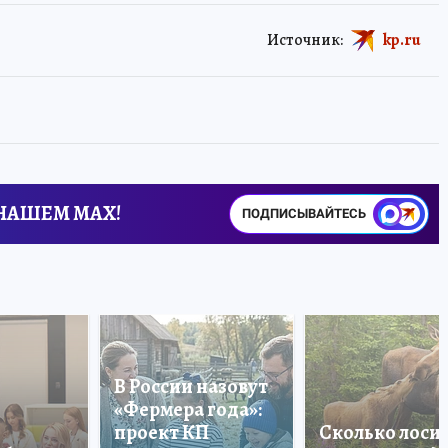
Источник:
kp.ru
 НАШЕМ MAX!
ПОДПИСЫВАЙТЕСЬ
В России назовут
«Фермера года»:
проект КП
Сколько лоси