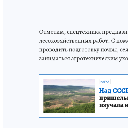
Отметим, спецтехника предназн
лесохозяйственных работ. С по
проводить подготовку почвы, сея
заниматься агротехническим ух
НАУКА
Над СССР
пришельце
изучала 