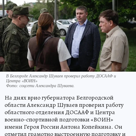
В Белгороде Александр Шуваев проверил работу ДОСААФ и
Центра «ВОИН»
Фото:
соцсети Александра Шуваева.
На днях врио губернатора Белгородской
области Александр Шуваев проверил работу
областного отделения ДОСААФ и Центра
военно-спортивной подготовки «ВОИН»
имени Героя России Антона Копейкина. Он
отметил грамотно выстроенную подготовку и