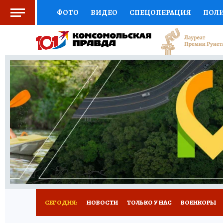
ФОТО
ВИДЕО
СПЕЦОПЕРАЦИЯ
ПОЛ
СОЦПОДДЕРЖКА
НАУКА
СПОРТ
КО
ВЫБОР ЭКСПЕРТОВ
ДОКТОР
ФИНАНС
КНИЖНАЯ ПОЛКА
ПРОГНОЗЫ НА СПОРТ
ПРЕСС-ЦЕНТР
НЕДВИЖИМОСТЬ
ТЕЛЕ
РАДИО КП
РЕКЛАМА
ТЕСТЫ
НОВОЕ 
СЕГОДНЯ:
НОВОСТИ
ТОЛЬКО У НАС
ВОЕНКОРЫ