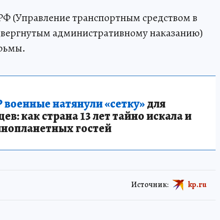
УК РФ (Управление транспортным средством в
двергнутым административному наказанию)
юрьмы.
 военные натянули «сетку»
для
в: как страна 13 лет тайно искала и
инопланетных гостей
Источник:
kp.ru