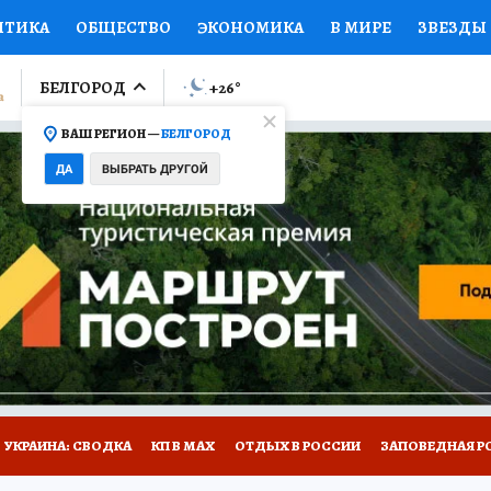
ИТИКА
ОБЩЕСТВО
ЭКОНОМИКА
В МИРЕ
ЗВЕЗДЫ
ЛУМНИСТЫ
ПРОИСШЕСТВИЯ
НАЦИОНАЛЬНЫЕ ПРОЕК
БЕЛГОРОД
+26
°
ВАШ РЕГИОН —
БЕЛГОРОД
Ы
ОТКРЫВАЕМ МИР
Я ЗНАЮ
СЕМЬЯ
ЖЕНСКИЕ СЕ
ДА
ВЫБРАТЬ ДРУГОЙ
ПРОМОКОДЫ
СЕРИАЛЫ
СПЕЦПРОЕКТЫ
ДЕФИЦИТ
ВИЗОР
КОЛЛЕКЦИИ
КОНКУРСЫ
РАБОТА У НАС
ГИ
НА САЙТЕ
УКРАИНА: СВОДКА
КП В МАХ
ОТДЫХ В РОССИИ
ЗАПОВЕДНАЯ Р