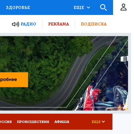
ЗДОРОВЬЕ
ЕЩЕ
ТЫ РОССИИ
РАДИО
РЕКЛАМА
ПОДПИСКА
КРЕТЫ
ПУТЕВОДИТЕЛЬ
 ЖЕЛЕЗА
ТУРИЗМ
Д ПОТРЕБИТЕЛЯ
ВСЕ О КП
ОССИЯ
ПРОИСШЕСТВИЯ
АФИША
ЕЩЕ