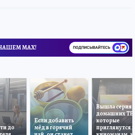
 НАШЕМ MAX!
ПОДПИСЫВАЙТЕСЬ
Вышла серия
домашних ТВ
Если добавить
которые
ти до
мёд в горячий
приглянутся 
теля
чай, он станет
киноманам, и