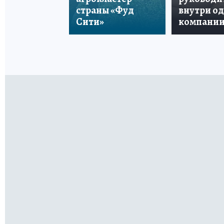
страны «Фуд
внутри о
Сити»
компани