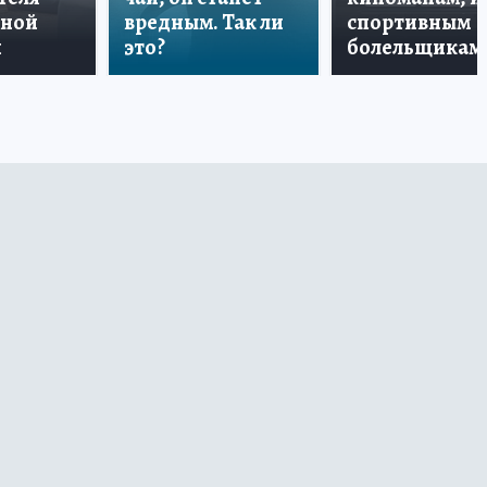
дной
вредным. Так ли
спортивным
и
это?
болельщикам