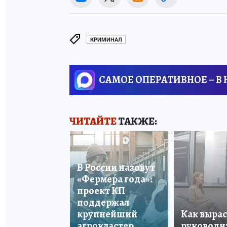
КРИМИНАЛ
САМОЕ ОПЕРАТИВНОЕ – В
ЧИТАЙТЕ
ТАКЖЕ:
В России назовут
«Фермера года»:
проект КП
поддержал
крупнейший
Как вырас
агрокластер
руководи