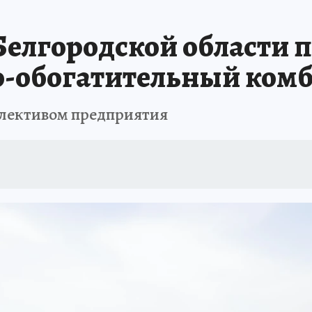
Белгородской области 
о-обогатительный ком
ллективом предприятия