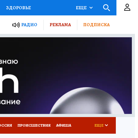
ЗДОРОВЬЕ
ЕЩЕ
ТЫ РОССИИ
РАДИО
РЕКЛАМА
ПОДПИСКА
КРЕТЫ
ПУТЕВОДИТЕЛЬ
 ЖЕЛЕЗА
ТУРИЗМ
Д ПОТРЕБИТЕЛЯ
ВСЕ О КП
ОССИЯ
ПРОИСШЕСТВИЯ
АФИША
ЕЩЕ