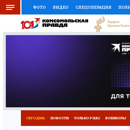
ФОТО
ВИДЕО
СПЕЦОПЕРАЦИЯ
ПОЛ
СОЦПОДДЕРЖКА
НАУКА
СПОРТ
КО
ВЫБОР ЭКСПЕРТОВ
ДОКТОР
ФИНАНС
КНИЖНАЯ ПОЛКА
ПРОГНОЗЫ НА СПОРТ
ПРЕСС-ЦЕНТР
НЕДВИЖИМОСТЬ
ТЕЛЕ
РАДИО КП
РЕКЛАМА
ТЕСТЫ
НОВОЕ 
СЕГОДНЯ:
НОВОСТИ
ТОЛЬКО У НАС
ВОЕНКОРЫ