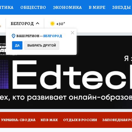
ИТИКА
ОБЩЕСТВО
ЭКОНОМИКА
В МИРЕ
ЗВЕЗДЫ
ЛУМНИСТЫ
ПРОИСШЕСТВИЯ
НАЦИОНАЛЬНЫЕ ПРОЕК
БЕЛГОРОД
+30
°
ВАШ РЕГИОН —
БЕЛГОРОД
Ы
ОТКРЫВАЕМ МИР
Я ЗНАЮ
СЕМЬЯ
ЖЕНСКИЕ СЕ
ДА
ВЫБРАТЬ ДРУГОЙ
ПРОМОКОДЫ
СЕРИАЛЫ
СПЕЦПРОЕКТЫ
ДЕФИЦИТ
ВИЗОР
КОЛЛЕКЦИИ
КОНКУРСЫ
РАБОТА У НАС
ГИ
НА САЙТЕ
УКРАИНА: СВОДКА
КП В МАХ
ОТДЫХ В РОССИИ
ЗАПОВЕДНАЯ Р