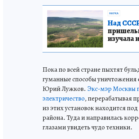
НАУКА
Над СССР
пришельце
изучала 
Пока по всей стране пыхтят бу
гуманные способы уничтожения 
Юрий Лужков.
Экс-мэр Москвы 
электричество
, перерабатывая 
из этих установок находится по
района. Туда и направилась кор
глазами увидеть чудо техники.