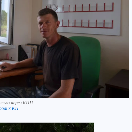
лько через КПП.
обанк КП