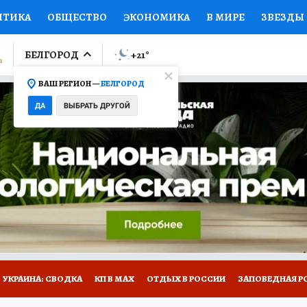
ИТИКА
ОБЩЕСТВО
ЭКОНОМИКА
В МИРЕ
ЗВЕЗДЫ
ЛУМНИСТЫ
ПРОИСШЕСТВИЯ
НАЦИОНАЛЬНЫЕ ПРОЕК
БЕЛГОРОД
+21
°
ВАШ РЕГИОН —
БЕЛГОРОД
Ы
ОТКРЫВАЕМ МИР
Я ЗНАЮ
СЕМЬЯ
ЖЕНСКИЕ СЕ
ДА
ВЫБРАТЬ ДРУГОЙ
ПРОМОКОДЫ
СЕРИАЛЫ
СПЕЦПРОЕКТЫ
ДЕФИЦИТ
ВИЗОР
КОЛЛЕКЦИИ
КОНКУРСЫ
РАБОТА У НАС
ГИ
НА САЙТЕ
УКРАИНА: СВОДКА
КП В МАХ
ОТДЫХ В РОССИИ
ЗАПОВЕДНАЯ Р