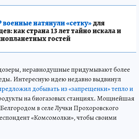
 военные натянули «сетку»
для
в: как страна 13 лет тайно искала и
инопланетных гостей
льдозеры, неравнодушные придумывают более
еды. Интересную идею недавно выдвинул
предложил добывать из «запрещенки» тепло и
продукты на биогазовых станциях. Мощнейшая
д Белгородом в селе Лучки Прохоровского
респондент «Комсомолки», чтобы своими