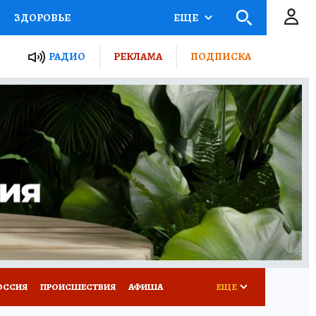
ЗДОРОВЬЕ
ЕЩЕ
ТЫ РОССИИ
РАДИО
РЕКЛАМА
ПОДПИСКА
КРЕТЫ
ПУТЕВОДИТЕЛЬ
 ЖЕЛЕЗА
ТУРИЗМ
Д ПОТРЕБИТЕЛЯ
ВСЕ О КП
ОССИЯ
ПРОИСШЕСТВИЯ
АФИША
ЕЩЕ