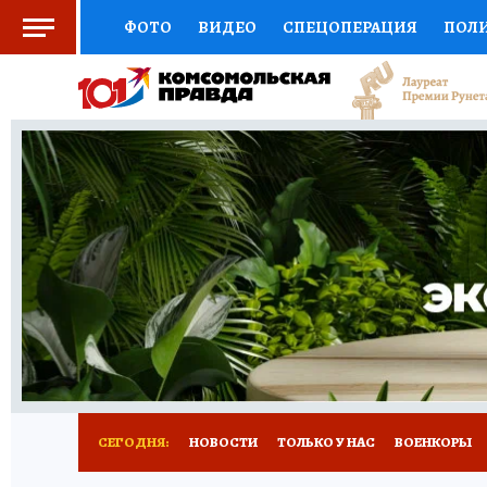
ФОТО
ВИДЕО
СПЕЦОПЕРАЦИЯ
ПОЛ
СОЦПОДДЕРЖКА
НАУКА
СПОРТ
КО
ВЫБОР ЭКСПЕРТОВ
ДОКТОР
ФИНАНС
КНИЖНАЯ ПОЛКА
ПРОГНОЗЫ НА СПОРТ
ПРЕСС-ЦЕНТР
НЕДВИЖИМОСТЬ
ТЕЛЕ
РАДИО КП
РЕКЛАМА
ТЕСТЫ
НОВОЕ 
СЕГОДНЯ:
НОВОСТИ
ТОЛЬКО У НАС
ВОЕНКОРЫ