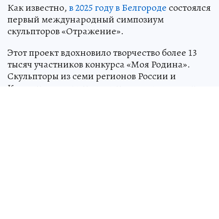
Как известно,
в 2025 году в Белгороде
состоялся
первый международный симпозиум
скульпторов «Отражение».
Этот проект вдохновило творчество более 13
тысяч участников конкурса «Моя Родина».
Скульпторы из семи регионов России и
Казахстана воплотили детские идеи и эмоции
в десяти работах из белого мрамора. Так
появилась новая художественная
достопримечательность города - первый парк
скульптур, открытый в сентябре.