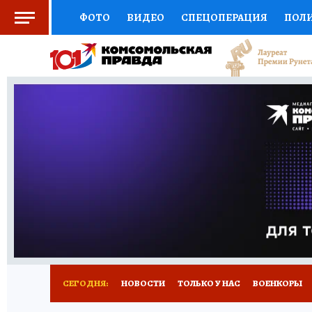
ФОТО
ВИДЕО
СПЕЦОПЕРАЦИЯ
ПОЛ
СОЦПОДДЕРЖКА
НАУКА
СПОРТ
КО
ВЫБОР ЭКСПЕРТОВ
ДОКТОР
ФИНАНС
КНИЖНАЯ ПОЛКА
ПРОГНОЗЫ НА СПОРТ
ПРЕСС-ЦЕНТР
НЕДВИЖИМОСТЬ
ТЕЛЕ
РАДИО КП
РЕКЛАМА
ТЕСТЫ
НОВОЕ 
СЕГОДНЯ:
НОВОСТИ
ТОЛЬКО У НАС
ВОЕНКОРЫ