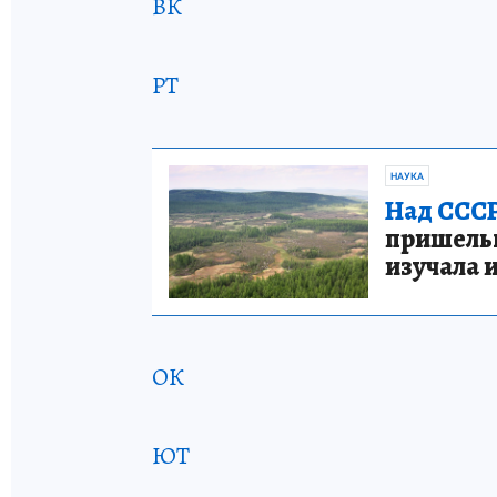
ВК
РТ
НАУКА
Над СССР
пришельце
изучала 
ОК
ЮТ