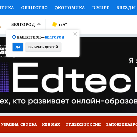
ИТИКА
ОБЩЕСТВО
ЭКОНОМИКА
В МИРЕ
ЗВЕЗДЫ
ЛУМНИСТЫ
ПРОИСШЕСТВИЯ
НАЦИОНАЛЬНЫЕ ПРОЕК
БЕЛГОРОД
+19
°
ВАШ РЕГИОН —
БЕЛГОРОД
Ы
ОТКРЫВАЕМ МИР
Я ЗНАЮ
СЕМЬЯ
ЖЕНСКИЕ СЕ
ДА
ВЫБРАТЬ ДРУГОЙ
ПРОМОКОДЫ
СЕРИАЛЫ
СПЕЦПРОЕКТЫ
ДЕФИЦИТ
ВИЗОР
КОЛЛЕКЦИИ
КОНКУРСЫ
РАБОТА У НАС
ГИ
НА САЙТЕ
УКРАИНА: СВОДКА
КП В МАХ
ОТДЫХ В РОССИИ
ЗАПОВЕДНАЯ Р